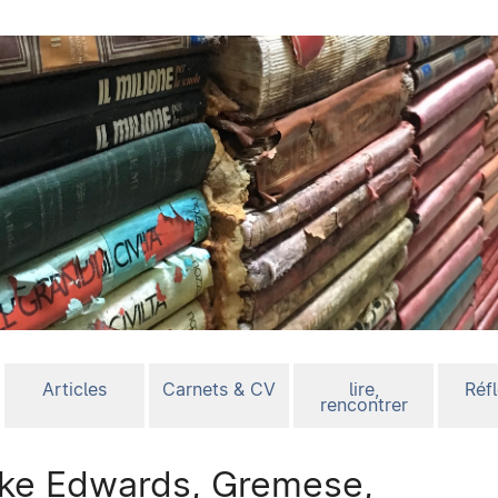
Articles
Carnets & CV
lire,
Réf
rencontrer
ke Edwards, Gremese,