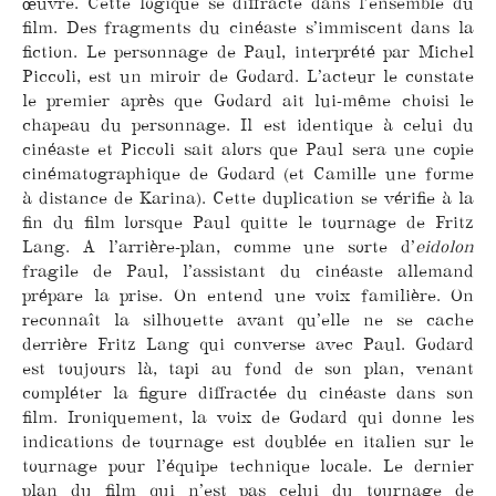
œuvre. Cette logique se diffracte dans l’ensemble du
film. Des fragments du cinéaste s’immiscent dans la
fiction. Le personnage de Paul, interprété par Michel
Piccoli, est un miroir de Godard. L’acteur le constate
le premier après que Godard ait lui-même choisi le
chapeau du personnage. Il est identique à celui du
cinéaste et Piccoli sait alors que Paul sera une copie
cinématographique de Godard (et Camille une forme
à distance de Karina). Cette duplication se vérifie à la
fin du film lorsque Paul quitte le tournage de Fritz
Lang. A l’arrière-plan, comme une sorte d’
eidolon
fragile de Paul, l’assistant du cinéaste allemand
prépare la prise. On entend une voix familière. On
reconnaît la silhouette avant qu’elle ne se cache
derrière Fritz Lang qui converse avec Paul. Godard
est toujours là, tapi au fond de son plan, venant
compléter la figure diffractée du cinéaste dans son
film. Ironiquement, la voix de Godard qui donne les
indications de tournage est doublée en italien sur le
tournage pour l’équipe technique locale. Le dernier
plan du film qui n’est pas celui du tournage de