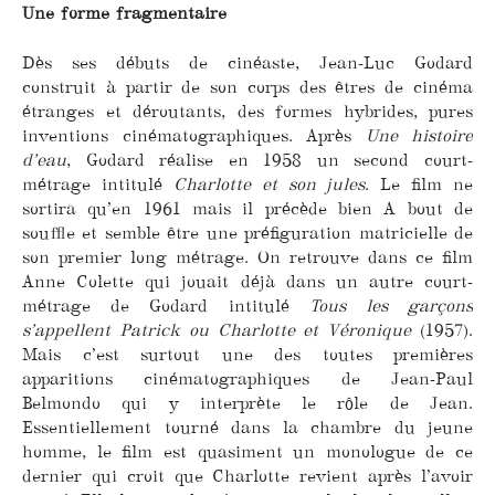
Une forme fragmentaire
Dès ses débuts de cinéaste, Jean-Luc Godard
construit à partir de son corps des êtres de cinéma
étranges et déroutants, des formes hybrides, pures
inventions cinématographiques. Après
Une histoire
d’eau
, Godard réalise en 1958 un second court-
métrage intitulé
Charlotte et son jules
. Le film ne
sortira qu’en 1961 mais il précède bien A bout de
souffle et semble être une préfiguration matricielle de
son premier long métrage. On retrouve dans ce film
Anne Colette qui jouait déjà dans un autre court-
métrage de Godard intitulé
Tous les garçons
s’appellent Patrick ou Charlotte et Véronique
(1957).
Mais c’est surtout une des toutes premières
apparitions cinématographiques de Jean-Paul
Belmondo qui y interprète le rôle de Jean.
Essentiellement tourné dans la chambre du jeune
homme, le film est quasiment un monologue de ce
dernier qui croit que Charlotte revient après l’avoir