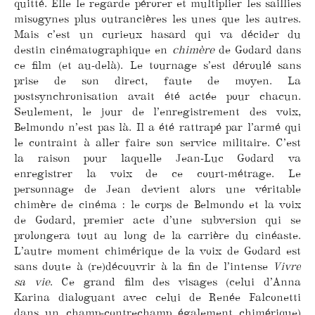
quitté. Elle le regarde pérorer et multiplier les saillies
misogynes plus outrancières les unes que les autres.
Mais c’est un curieux hasard qui va décider du
destin cinématographique en
chimère
de Godard dans
ce film (et au-delà). Le tournage s’est déroulé sans
prise de son direct, faute de moyen. La
postsynchronisation avait été actée pour chacun.
Seulement, le jour de l’enregistrement des voix,
Belmondo n’est pas là. Il a été rattrapé par l’armé qui
le contraint à aller faire son service militaire. C’est
la raison pour laquelle Jean-Luc Godard va
enregistrer la voix de ce court-métrage. Le
personnage de Jean devient alors une véritable
chimère de cinéma : le corps de Belmondo et la voix
de Godard, premier acte d’une subversion qui se
prolongera tout au long de la carrière du cinéaste.
L’autre moment chimérique de la voix de Godard est
sans doute à (re)découvrir à la fin de l’intense
Vivre
sa vie
. Ce grand film des visages (celui d’Anna
Karina dialoguant avec celui de Renée Falconetti
dans un champ-contrechamp également chimérique)