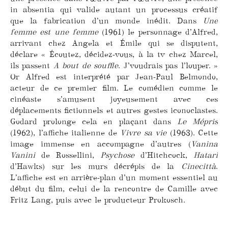
in absentia qui valide autant un processus créatif
que la fabrication d’un monde inédit. Dans
Une
femme est une femme
(1961) le personnage d’Alfred,
arrivant chez Angela et Émile qui se disputent,
déclare « Écoutez, décidez-vous, à la tv chez Marcel,
ils passent
A bout de souffle
. J’voudrais pas l’louper. »
Or Alfred est interprété par Jean-Paul Belmondo,
acteur de ce premier film. Le comédien comme le
cinéaste s’amusent joyeusement avec ces
déplacements fictionnels et autres gestes iconoclastes.
Godard prolonge cela en plaçant dans
Le Mépris
(1962), l’affiche italienne de
Vivre sa vie
(1963). Cette
image immense en accompagne d’autres (
Vanina
Vanini
de Rossellini,
Psychose
d’Hitchcock,
Hatari
d’Hawks) sur les murs décrépis de la
Cinecittà
.
L’affiche est en arrière-plan d’un moment essentiel au
début du film, celui de la rencontre de Camille avec
Fritz Lang, puis avec le producteur Prokosch.