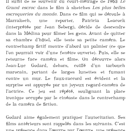
Il suffit de se souvenir du court-métrage de 1963
Le
Grand escroc
dans le film à sketches
Les plus belles
escroqueries du monde
. Dans ce film qui se déroule à
Marrakech, une reporter, Patricia Leacock
(interprétée par Jean Seberg), décide de descendre
dans la Médina pour filmer les gens. Avant de quitter
sa chambre d’hôtel, elle teste sa petite caméra. Le
contrechamp fictif montre d’abord un palmier (ce que
l’on pourrait voir d’une fenêtre ouverte). Puis, elle se
retourne face caméra et filme. On découvre alors
Jean-Luc Godard, dehors, coiffé d’un tarbouch
marocain, portant de larges lunettes et fumant
contre un mur. Le faux-raccord est évident et la
surprise est appuyée par un joyeux regard-caméra de
l’actrice. Ce jeu est répété, soulignant la place
ironique occupée par le cinéaste dans le contrechamp
de la caméra de fiction.
Godard aime également pratiquer l’autocitation. Ses
films antérieurs sont rappelés dans les suivants. C’est
une présence dans l’œuvre par l’œuvre, une présence