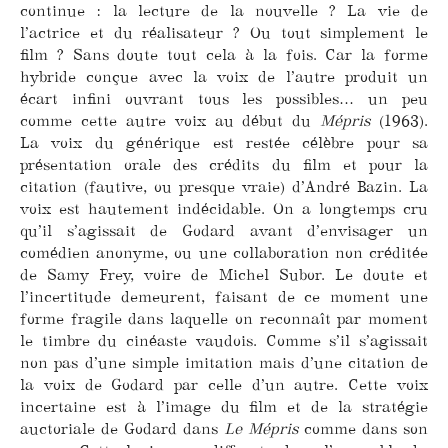
continue : la lecture de la nouvelle ? La vie de
l’actrice et du réalisateur ? Ou tout simplement le
film ? Sans doute tout cela à la fois. Car la forme
hybride conçue avec la voix de l’autre produit un
écart infini ouvrant tous les possibles… un peu
comme cette autre voix au début du
Mépris
(1963).
La voix du générique est restée célèbre pour sa
présentation orale des crédits du film et pour la
citation (fautive, ou presque vraie) d’André Bazin. La
voix est hautement indécidable. On a longtemps cru
qu’il s’agissait de Godard avant d’envisager un
comédien anonyme, ou une collaboration non créditée
de Samy Frey, voire de Michel Subor. Le doute et
l’incertitude demeurent, faisant de ce moment une
forme fragile dans laquelle on reconnaît par moment
le timbre du cinéaste vaudois. Comme s’il s’agissait
non pas d’une simple imitation mais d’une citation de
la voix de Godard par celle d’un autre. Cette voix
incertaine est à l’image du film et de la stratégie
auctoriale de Godard dans
Le Mépris
comme dans son