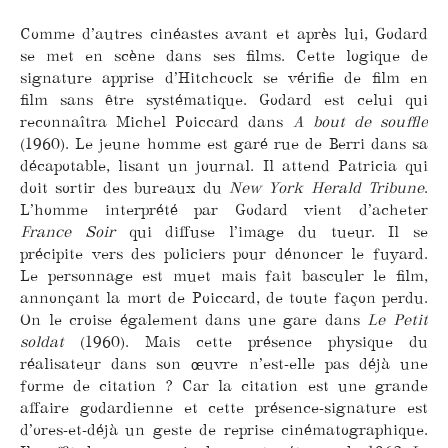
Comme d’autres cinéastes avant et après lui, Godard
se met en scène dans ses films. Cette logique de
signature apprise d’Hitchcock se vérifie de film en
film sans être systématique. Godard est celui qui
reconnaîtra Michel Poiccard dans
A bout de souffle
(1960). Le jeune homme est garé rue de Berri dans sa
décapotable, lisant un journal. Il attend Patricia qui
doit sortir des bureaux du
New York Herald Tribune
.
L’homme interprété par Godard vient d’acheter
France Soir
qui diffuse l’image du tueur. Il se
précipite vers des policiers pour dénoncer le fuyard.
Le personnage est muet mais fait basculer le film,
annonçant la mort de Poiccard, de toute façon perdu.
On le croise également dans une gare dans
Le Petit
soldat
(1960). Mais cette présence physique du
réalisateur dans son œuvre n’est-elle pas déjà une
forme de citation ? Car la citation est une grande
affaire godardienne et cette présence-signature est
d’ores-et-déjà un geste de reprise cinématographique.