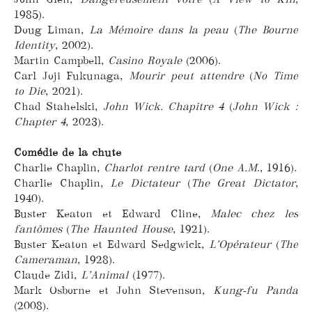
1985).
Doug Liman,
La Mémoire dans la peau
(
The Bourne
Identity
, 2002).
Martin Campbell,
Casino Royale
(2006).
Carl Joji Fukunaga,
Mourir peut attendre
(
No Time
to Die
, 2021).
Chad Stahelski,
John Wick. Chapitre 4
(
John Wick :
Chapter 4
, 2023).
Comédie de la chute
Charlie Chaplin,
Charlot rentre tard
(
One A.M
., 1916).
Charlie Chaplin,
Le Dictateur
(
The Great Dictator
,
1940).
Buster Keaton et Edward Cline,
Malec chez les
fantômes
(
The Haunted House
, 1921).
Buster Keaton et Edward Sedgwick,
L’Opérateur
(
The
Cameraman
, 1928).
Claude Zidi,
L’Animal
(1977).
Mark Osborne et John Stevenson,
Kung-fu Panda
(2008).