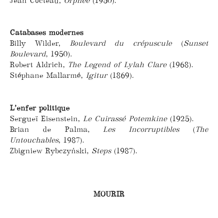
Jean Cocteau,
Orphée
(1950).
Catabases modernes
Billy Wilder,
Boulevard du crépuscule
(
Sunset
Boulevard
, 1950).
Robert Aldrich,
The Legend of Lylah Clare
(1968).
Stéphane Mallarmé,
Igitur
(1869).
L’enfer politique
Sergueï Eisenstein,
Le Cuirassé Potemkine
(1925).
Brian de Palma,
Les Incorruptibles
(
The
Untouchables
, 1987).
Zbigniew Rybczyński,
Steps
(1987).
MOURIR