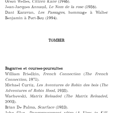
Orson Welles,
Citizen Kane
(1946).
Jean-Jacques Annaud,
Le Nom de la rose
(1986).
Dani Karavan,
Les Passages
, hommage à Walter
Benjamin à Port-Bou (1994).
TOMBER
Bagarres et courses-poursuites
William Friedkin,
French Connection
(
The French
Connection
, 1971).
Michael Curtiz,
Les Aventures de Robin des bois
(
The
Adventures of Robin Hood
, 1938).
Wachowski,
Matrix Reloaded
(
The Matrix Reloaded
,
2003).
Brian De Palma,
Scarface
(1983).
John Glen,
Dangereusement vôtre
(
A View to Kill
,