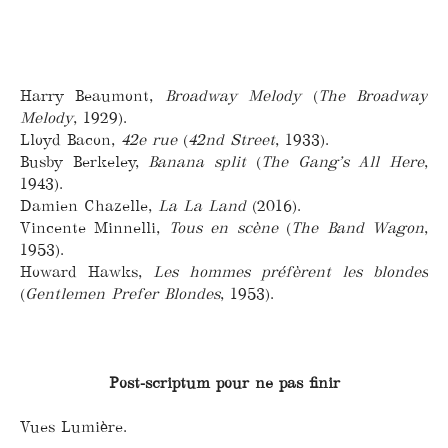
Harry Beaumont,
Broadway Melody
(
The Broadway
Melody
, 1929).
Lloyd Bacon,
42e rue
(
42nd Street
, 1933).
Busby Berkeley,
Banana split
(
The Gang’s All Here
,
1943).
Damien Chazelle,
La La Land
(2016).
Vincente Minnelli,
Tous en scène
(
The Band Wagon
,
1953).
Howard Hawks,
Les hommes préfèrent les blondes
(
Gentlemen Prefer Blondes
, 1953).
Post-scriptum pour ne pas finir
Vues Lumière.