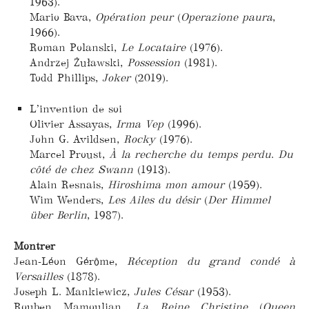
1963).
Mario Bava,
Opération peur
(
Operazione paura
,
1966).
Roman Polanski,
Le Locataire
(1976).
Andrzej Żuławski,
Possession
(1981).
Todd Phillips,
Joker
(2019).
L’invention de soi
Olivier Assayas,
Irma Vep
(1996).
John G. Avildsen,
Rocky
(1976).
Marcel Proust,
À la recherche du temps perdu
.
Du
côté de chez Swann
(1913).
Alain Resnais,
Hiroshima mon amour
(1959).
Wim Wenders,
Les Ailes du désir
(
Der Himmel
über Berlin
, 1987).
Montrer
Jean-Léon Gérôme,
Réception du grand condé à
Versailles
(1878).
Joseph L. Mankiewicz,
Jules César
(1953).
Rouben Mamoulian,
La Reine Christine
(
Queen