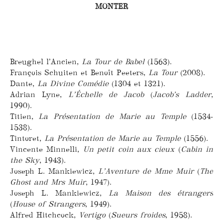
MONTER
Breughel l’Ancien,
La Tour de Babel
(1563).
François Schuiten et Benoît Peeters,
La Tour
(2008).
Dante,
La Divine Comédie
(1304 et 1321).
Adrian Lyne,
L’Échelle de Jacob
(
Jacob’s Ladder
,
1990).
Titien,
La Présentation de Marie au Temple
(1534-
1538).
Tintoret,
La Présentation de Marie au Temple
(1556).
Vincente Minnelli,
Un petit coin aux cieux
(
Cabin in
the Sky
, 1943).
Joseph L. Mankiewicz,
L’Aventure de Mme Muir
(
The
Ghost and Mrs Muir
, 1947).
Joseph L. Mankiewicz,
La Maison des étrangers
(
House of Strangers
, 1949).
Alfred Hitchcock,
Vertigo
(
Sueurs froides
, 1958).