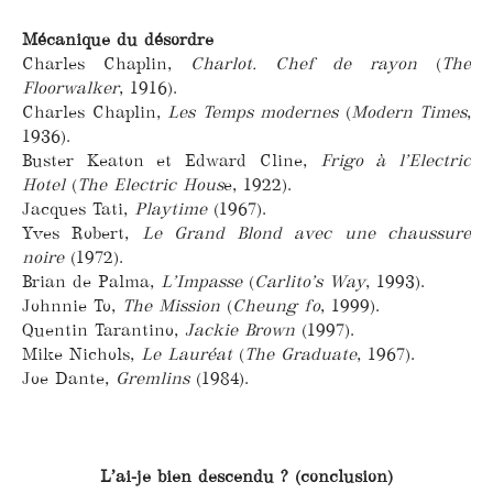
Mécanique du désordre
Charles Chaplin,
Charlot. Chef de rayon
(
The
Floorwalker
, 1916).
Charles Chaplin,
Les Temps modernes
(
Modern Times
,
1936).
Buster Keaton et Edward Cline,
Frigo à l’Electric
Hotel
(
The Electric Hous
e, 1922).
Jacques Tati,
Playtime
(1967).
Yves Robert,
Le Grand Blond avec une chaussure
noire
(1972).
Brian de Palma,
L’Impasse
(
Carlito’s Way
, 1993).
Johnnie To,
The Mission
(
Cheung fo
, 1999).
Quentin Tarantino,
Jackie Brown
(1997).
Mike Nichols,
Le Lauréat
(
The Graduate
, 1967).
Joe Dante,
Gremlins
(1984).
L’ai-je bien descendu ? (conclusion)