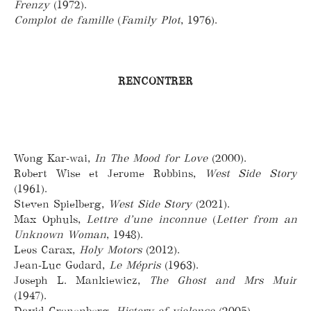
Frenzy
(1972).
Complot de famille
(
Family Plot
, 1976).
RENCONTRER
Wong Kar-wai,
In The Mood for Love
(2000).
Robert Wise et Jerome Robbins,
West Side Story
(1961).
Steven Spielberg,
West Side Story
(2021).
Max Ophuls,
Lettre d’une inconnue
(
Letter from an
Unknown Woman
, 1948).
Leos Carax,
Holy Motors
(2012).
Jean-Luc Godard,
Le Mépris
(1963).
Joseph L. Mankiewicz,
The Ghost and Mrs Muir
(1947).
David Cronenberg,
History of violence
(2005).