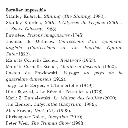
Escalier impossible
Stanley Kubrick,
Shining
(
The Shining
, 1980).
Stanley Kubrick,
2001. L’Odyssée de l’espace
(
2001 :
A Space Odyssey
, 1968).
Piranèse,
Prisons imaginaires
(1745).
Thomas de Quincey,
Confessions d’un opiomane
anglais
(
Confessions of an English Opium-
Eater
,1822).
Maurits Cornelis Escher,
Relativité
(1953).
Maurits Cornelis Escher,
Montée et descente
(1960).
Gaston de Pawlowski,
Voyage au pays de la
quatrième dimension
(1912).
Jorge Luis Borges, « L’Immortel » (1949).
Dino Buzzati, « Le Rêve de l’escalier » (1973).
Mark Z. Danielewski,
La Maison des feuilles
(2000).
Jim Henson,
Labyrinthe
(
Labyrinth
, 1986).
Alex Proyas,
Dark City
(1998).
Christopher Nolan,
Inception
(2010).
Peter Weir,
The Truman Show
(1998).