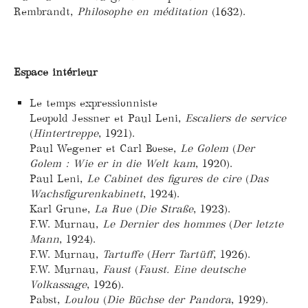
Rembrandt,
Philosophe en méditation
(1632).
Espace intérieur
Le temps expressionniste
Leopold Jessner et Paul Leni,
Escaliers de service
(
Hintertreppe
, 1921).
Paul Wegener et Carl Boese,
Le Golem
(
Der
Golem : Wie er in die Welt kam
, 1920).
Paul Leni,
Le Cabinet des figures de cire
(
Das
Wachsfigurenkabinett
, 1924).
Karl Grune,
La Rue
(
Die Straße
, 1923).
F.W. Murnau,
Le Dernier des hommes
(
Der letzte
Mann
, 1924).
F.W. Murnau,
Tartuffe
(
Herr Tartüff
, 1926).
F.W. Murnau,
Faust
(
Faust. Eine deutsche
Volkassage
, 1926).
Pabst,
Loulou
(
Die Büchse der Pandora
, 1929).