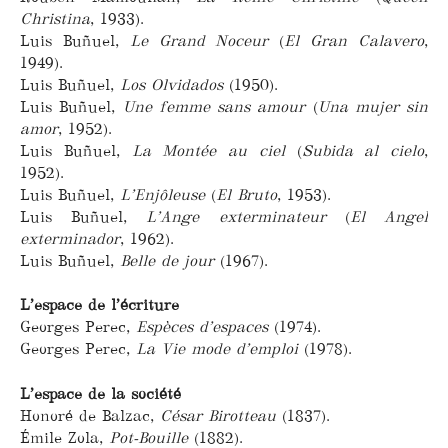
Christina
, 1933).
Luis Buñuel,
Le Grand Noceur
(
El Gran Calavero
,
1949).
Luis Buñuel,
Los Olvidados
(1950).
Luis Buñuel,
Une femme sans amour
(
Una mujer sin
amor
, 1952).
Luis Buñuel,
La Montée au ciel
(
Subida al cielo
,
1952).
Luis Buñuel,
L’Enjôleuse
(
El Bruto
, 1953).
Luis Buñuel,
L’Ange exterminateur
(
El Angel
exterminador
, 1962).
Luis Buñuel,
Belle de jour
(1967).
L’espace de l’écriture
Georges Perec,
Espèces d’espaces
(1974).
Georges Perec,
La Vie mode d’emploi
(1978).
L’espace de la société
Honoré de Balzac,
César Birotteau
(1837).
Émile Zola,
Pot-Bouille
(1882).