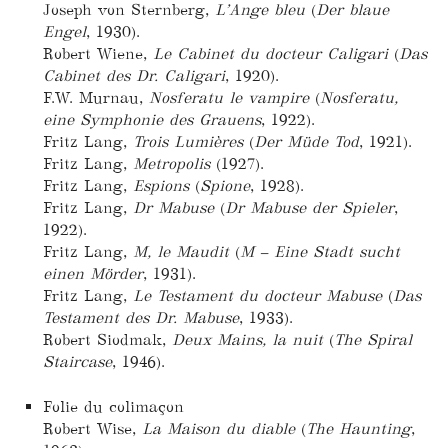
Joseph von Sternberg,
L’Ange bleu
(
Der blaue
Engel
, 1930).
Robert Wiene,
Le Cabinet du docteur Caligari
(
Das
Cabinet des Dr. Caligari
, 1920).
F.W. Murnau,
Nosferatu le vampire
(
Nosferatu,
eine Symphonie des Grauens
, 1922).
Fritz Lang,
Trois Lumières
(
Der Müde Tod
, 1921).
Fritz Lang,
Metropolis
(1927).
Fritz Lang,
Espions
(
Spione
, 1928).
Fritz Lang,
Dr Mabuse
(
Dr Mabuse der Spieler
,
1922).
Fritz Lang,
M, le Maudit
(
M – Eine Stadt sucht
einen Mörder
, 1931).
Fritz Lang,
Le Testament du docteur Mabuse
(
Das
Testament des Dr. Mabuse
, 1933).
Robert Siodmak,
Deux Mains, la nuit
(
The Spiral
Staircase
, 1946).
Folie du colimaçon
Robert Wise,
La Maison du diable
(
The Haunting
,