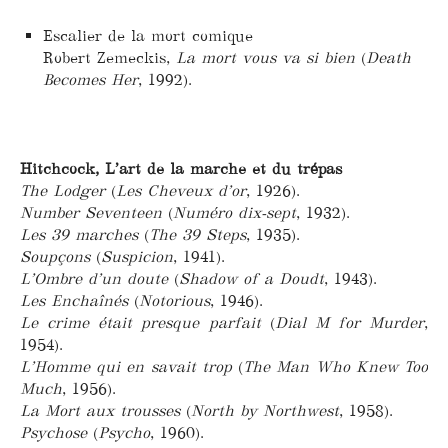
Escalier de la mort comique
Robert Zemeckis,
La mort vous va si bien
(
Death
Becomes Her
, 1992).
Hitchcock, L’art de la marche et du trépas
The Lodger
(
Les Cheveux d’or
, 1926).
Number Seventeen
(
Numéro dix-sept
, 1932).
Les 39 marches
(
The 39 Steps
, 1935).
Soupçons
(
Suspicion
, 1941).
L’Ombre d’un doute
(
Shadow of a Doudt
, 1943).
Les Enchaînés
(
Notorious
, 1946).
Le crime était presque parfait
(
Dial M for Murder
,
1954).
L’Homme qui en savait trop
(
The Man Who Knew Too
Much
, 1956).
La Mort aux trousses
(
North by Northwest
, 1958).
Psychose
(
Psycho
, 1960).